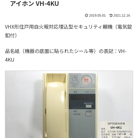
アイホン VH-4KU
2019.05.01
2021.12.16
VHX形住戸用自火報対応埋込型セキュリティ親機（電気錠
釦付）
品名紙（機器の底面に貼られたシール等）の表記：VH-
4KU