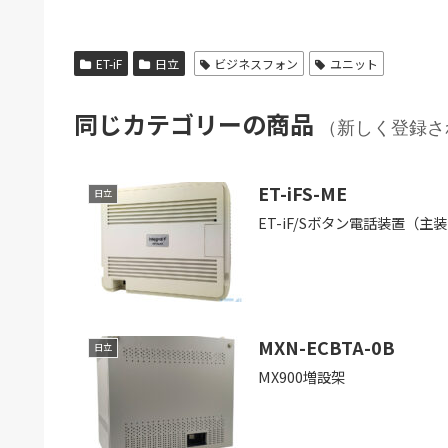
ET-iF
日立
ビジネスフォン
ユニット
同じカテゴリーの商品
（新しく登録さ
ET-iFS-ME
日立
ET-iF/Sボタン電話装置（主
MXN-ECBTA-0B
日立
MX900増設架