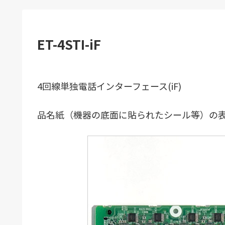
ET-4STI-iF
4回線単独電話インターフェース(iF)
品名紙（機器の底面に貼られたシール等）の表記：E