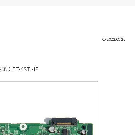
2022.09.26
T-4STI-iF