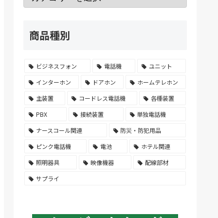
商品種別
ビジネスフォン
電話機
ユニット
インターホン
ドアホン
ホームテレホン
主装置
コードレス電話機
各種装置
PBX
接続装置
単独電話機
ナースコール関連
防災・防犯用品
ピンク電話機
電池
ホテル関連
照明器具
映像機器
配線部材
サプライ