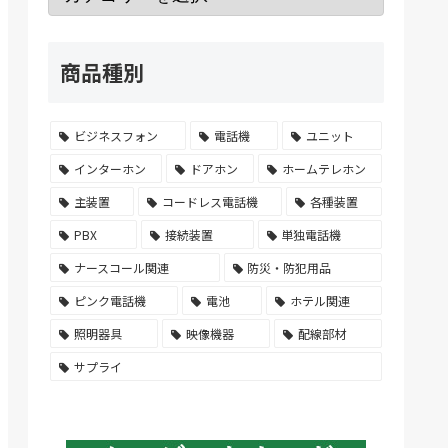
商品種別
ビジネスフォン
電話機
ユニット
インターホン
ドアホン
ホームテレホン
主装置
コードレス電話機
各種装置
PBX
接続装置
単独電話機
ナースコール関連
防災・防犯用品
ピンク電話機
電池
ホテル関連
照明器具
映像機器
配線部材
サプライ