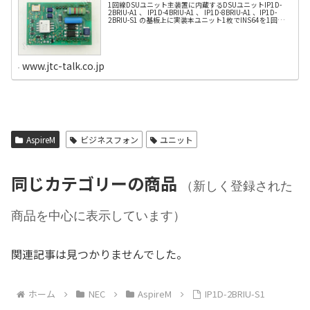
1回線DSUユニット主装置に内蔵するDSUユニットIP1D-
2BRIU-A1 、 IP1D-4BRIU-A1 、 IP1D-8BRIU-A1 、IP1D-
2BRIU-S1 の基板上に実装本ユニット1枚でINS64を1回線収
容可能
www.jtc-talk.co.jp
AspireM
ビジネスフォン
ユニット
同じカテゴリーの商品
（新しく登録された
商品を中心に表示しています）
関連記事は見つかりませんでした。
ホーム
NEC
AspireM
IP1D-2BRIU-S1