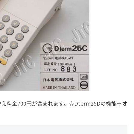
料金700円が含まれます。☆Dterm25Dの機能＋オ