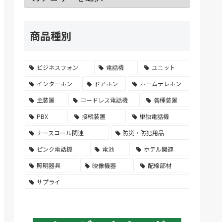
商品種別
ビジネスフォン
電話機
ユニット
インターホン
ドアホン
ホームテレホン
主装置
コードレス電話機
各種装置
PBX
接続装置
単独電話機
ナースコール関連
防災・防犯用品
ピンク電話機
電池
ホテル関連
照明器具
映像機器
配線部材
サプライ