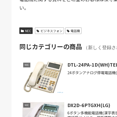
い。
NEC
ビジネスフォン
電話機
同じカテゴリーの商品
（新しく登録さ
DTL-24PA-1D(WH)TE
NEC
24ボタンアナログ停電電話機(
DX2D-6PTGXH(LG)
NEC
6ボタン多機能電話機(漢字表