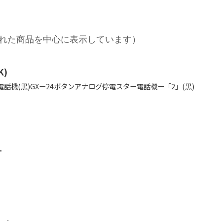
れた商品を中心に表示しています）
K)
話機(黒)GXー24ボタンアナログ停電スター電話機ー「2」(黒)
L