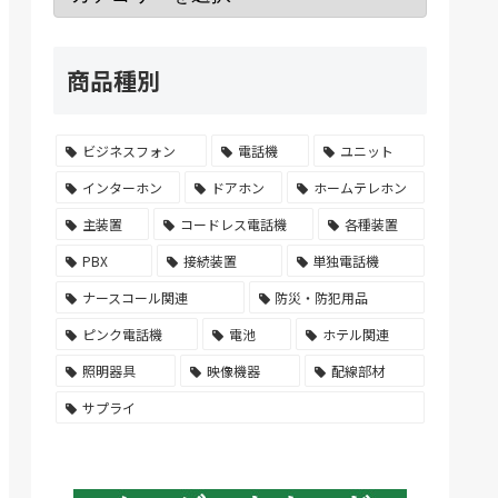
商品種別
ビジネスフォン
電話機
ユニット
インターホン
ドアホン
ホームテレホン
主装置
コードレス電話機
各種装置
PBX
接続装置
単独電話機
ナースコール関連
防災・防犯用品
ピンク電話機
電池
ホテル関連
照明器具
映像機器
配線部材
サプライ