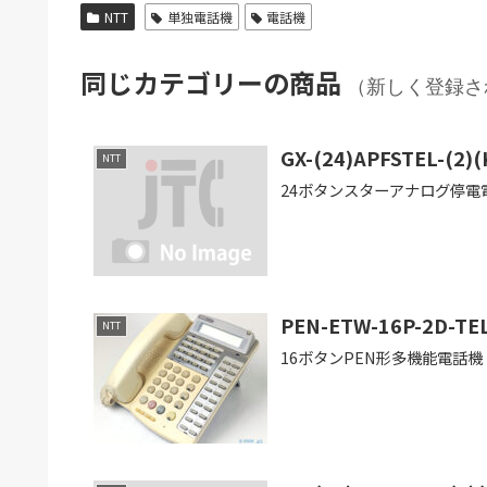
NTT
単独電話機
電話機
同じカテゴリーの商品
（新しく登録さ
GX-(24)APFSTEL-(2)(
NTT
24ボタンスターアナログ停電電
PEN-ETW-16P-2D-TE
NTT
16ボタンPEN形多機能電話機