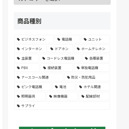
商品種別
ビジネスフォン
電話機
ユニット
インターホン
ドアホン
ホームテレホン
主装置
コードレス電話機
各種装置
PBX
接続装置
単独電話機
ナースコール関連
防災・防犯用品
ピンク電話機
電池
ホテル関連
照明器具
映像機器
配線部材
サプライ