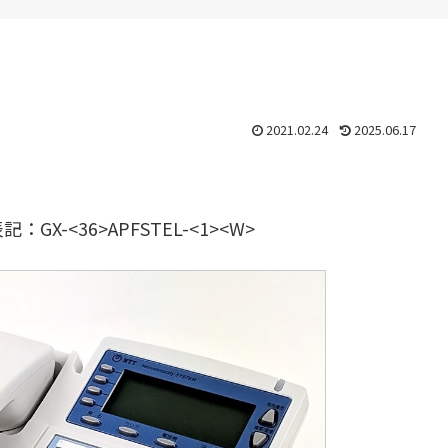
2021.02.24
2025.06.17
<36>APFSTEL-<1><W>