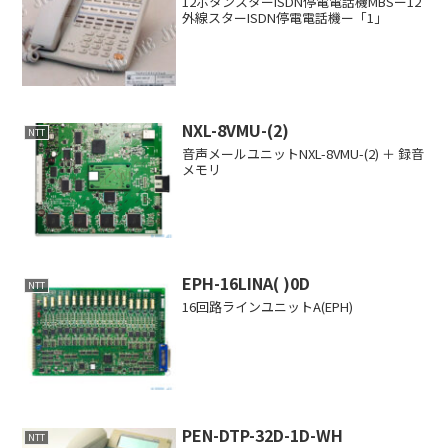
12ボタンスターISDN停電電話機MBSー12
外線スターISDN停電電話機ー「1」
NXL-8VMU-(2)
NTT
音声メールユニットNXL-8VMU-(2) ＋ 録音
メモリ
EPH-16LINA( )0D
NTT
16回路ラインユニットA(EPH)
PEN-DTP-32D-1D-WH
NTT