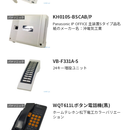
KH010S-BSCAB/P
パナソニック
Panasonic IP OFFICE 主装置Sタイプ品名
紙のメーカー名：沖電気工業
VB-F331A-S
パナソニック
24キー増設ユニット
WQT611Lボタン電話機(黒)
パナソニック
ホームテレホン松下電工カラーバリエー
ション