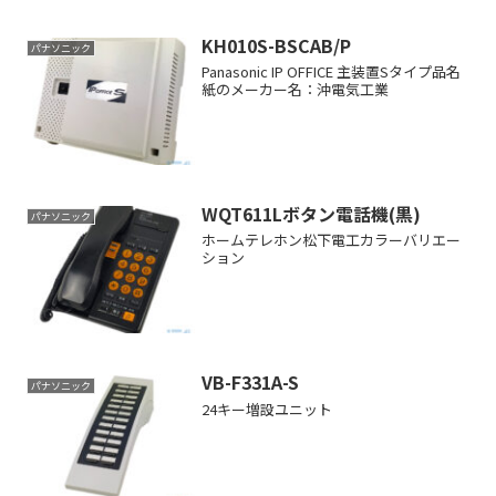
KH010S-BSCAB/P
パナソニック
Panasonic IP OFFICE 主装置Sタイプ品名
紙のメーカー名：沖電気工業
WQT611Lボタン電話機(黒)
パナソニック
ホームテレホン松下電工カラーバリエー
ション
VB-F331A-S
パナソニック
24キー増設ユニット